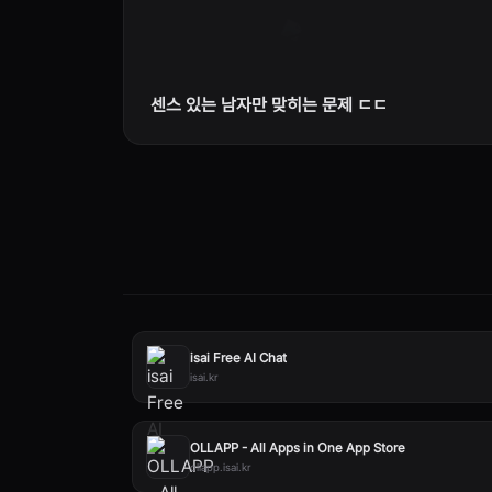
센스 있는 남자만 맞히는 문제 ㄷㄷ
isai Free AI Chat
isai.kr
OLLAPP - All Apps in One App Store
ollapp.isai.kr