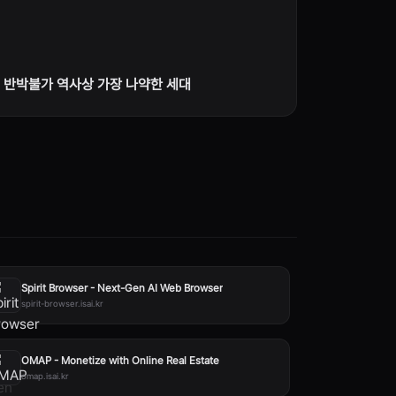
반박불가 역사상 가장 나약한 세대
Spirit Browser - Next-Gen AI Web Browser
spirit-browser.isai.kr
OMAP - Monetize with Online Real Estate
omap.isai.kr