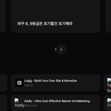
와꾸 8, 9등급은 포기할건 포기해라
1
Logig - Build Your Own Site & Monetize
logig.im
Addly - Ultra Cost-Effective Banner Ad Marketing
addly.isai.kr