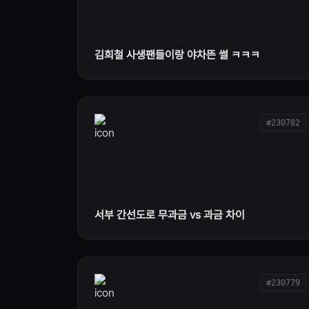
김희철 사생팬들이랑 야차뜬 썰 ㅋㅋㅋ
#230782
서부 간선도로 무과금 vs 과금 차이
#230779