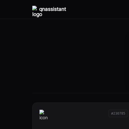
qnassistant
#230785